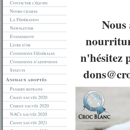
Contacter l'équipe
Notre charte
Nous 
La Fédération
Newsletter
nourritu
Evenements
Livre d'or
n'hésitez 
Conditions Générales
Conditions d'adoptions
dons@croc
Statuts
Animaux adoptés
Paniers retraite
Chats sauvés 2020
Chiens sauvés 2020
NACs sauvés 2020
Chats sauvés 2021