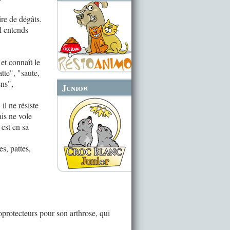
aire de dégâts.
il entends
et connaît le
tte", "saute,
ens",
Junior
il ne résiste
ais ne vole
 est en sa
es, pattes,
oprotecteurs pour son arthrose, qui