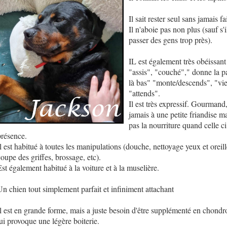
Il sait rester seul sans jamais f
Il n'aboie pas non plus (sauf s'
passer des gens trop près).
IL est également très obéissant 
"assis", "couché"," donne la pa
là bas" "monte/descends", "vi
"attends".
Il est très expressif. Gourmand, 
jamais à une petite friandise m
pas la nourriture quand celle ci
présence.
l est habitué à toutes les manipulations (douche, nettoyage yeux et oreill
coupe des griffes, brossage, etc).
Est également habitué à la voiture et à la muselière.
Un chien tout simplement parfait et infiniment attachant
Il est en grande forme, mais a juste besoin d'être supplémenté en chondr
lui provoque une légère boiterie.