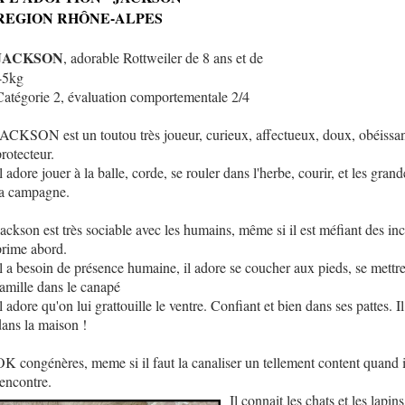
REGION RHÔNE-ALPES
JACKSON
, adorable Rottweiler de 8 ans et de
45kg
Catégorie 2, évaluation comportementale 2/4
JACKSON est un toutou très joueur, curieux, affectueux, doux, obéissan
rotecteur.
l adore jouer à la balle, corde, se rouler dans l'herbe, courir, et les gran
la campagne.
Jackson est très sociable avec les humains, même si il est méfiant des i
prime abord.
Il a besoin de présence humaine, il adore se coucher aux pieds, se mettre
famille dans le canapé
l adore qu'on lui grattouille le ventre. Confiant et bien dans ses pattes. Il
dans la maison !
OK congénères, meme si il faut la canaliser un tellement content quand i
rencontre.
Il connait les chats et les lapins