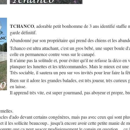
TCHANCO
, adorable petit bonhomme de 3 ans identifié staffie 
garde définitif.
Abandonné par son propriétaire qui prend des chiens et les aban
Tchanco est ultra attachant, c'est un gros bébé, une super boule d'a
colle en permanence contre vous sur le canapé.
Il n'aime pas la solitude et, pour éviter qu'il ne refasse la déco en 
planquer les lunettes et les télécommandes. Mais le mieux est une 
Très sociable, il sautera un peu sur vos invités pour leur faire la fêt
Bien sur il adore les grandes balades, est très joueur, très curieux
en laisse.
Il apprend très vite, est super gourmand, pas aboyeur et propre, bre
emelles.
uscles d'ado devant certains congénères, mais pas avec ceux qui sont plus 
et il les sollicite beaucoup.. jusqu'à encore avoir cette petite manie de me
 compte que ca peut agacer prodigieusement le copain en question. .. ce à q