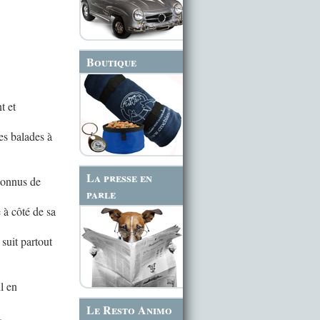
Boutique
t et
des balades à
La presse en
nconnus de
parle
 à côté de sa
 suit partout
l en
Le Resto Animo
.