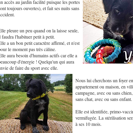
n accès au jardin facilité puisque les portes
ont toujours ouvertes), et fait ses nuits sans
accident.
Elle pleure un peu quand on la laisse seule,
l faudra l'habituer petit à petit.
lle a un bon petit caractère affirmé, et n'est
pour le moment pas très câline.
Elle aura besoin d'humains actifs car elle a
beaucoup d'énergie ! Quelqu'un qui aura
nvie de faire du sport avec elle.
Nous lui cherchons un foyer e
appartement ou maison, en vil
campagne, avec ou sans chien,
sans chat, avec ou sans enfant.
Elle est identifiée, primo-vacci
vermifugée. La stérilisation ser
à ses 10 mois.