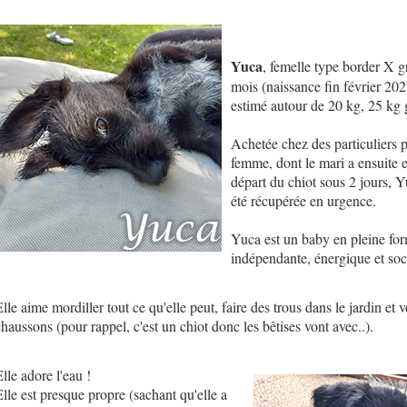
Yuca
, femelle type border X g
mois (naissance fin février 202
estimé autour de 20 kg, 25 kg
Achetée chez des particuliers 
femme, dont le mari a ensuite e
départ du chiot sous 2 jours, 
été récupérée en urgence.
Yuca est un baby en pleine fo
indépendante, énergique et soc
lle aime mordiller tout ce qu'elle peut, faire des trous dans le jardin et v
chaussons (pour rappel, c'est un chiot donc les bêtises vont avec..).
lle adore l'eau !
Elle est presque propre (sachant qu'elle a