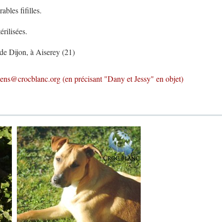
ables fifilles.
́rilisées.
 de Dijon, à Aiserey (21)
hiens@crocblanc.org
(en précisant "Dany et Jessy" en objet)