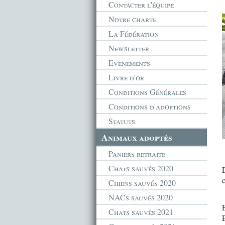
Contacter l'équipe
Notre charte
La Fédération
Newsletter
Evenements
Livre d'or
Conditions Générales
Conditions d'adoptions
Statuts
Animaux adoptés
Paniers retraite
Chats sauvés 2020
E
Chiens sauvés 2020
NACs sauvés 2020
E
Chats sauvés 2021