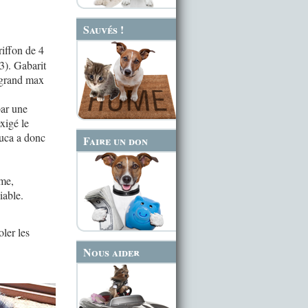
Sauvés !
riffon de 4
3). Gabarit
 grand max
par une
xigé le
Yuca a donc
Faire un don
rme,
iable.
oler les
Nous aider