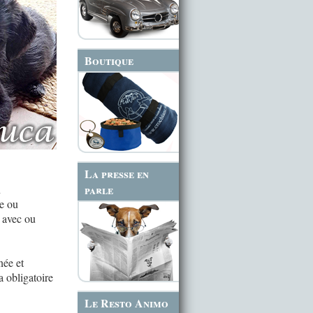
Boutique
La presse en
n
parle
le ou
 avec ou
née et
a obligatoire
Le Resto Animo