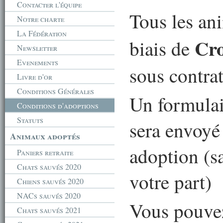
Contacter l'équipe
Tous les an
Notre charte
La Fédération
Cro
biais de
Newsletter
Evenements
sous contrat
Livre d'or
Conditions Générales
Un formulai
Conditions d'adoptions
Statuts
sera envoyé
Animaux adoptés
adoption (s
Paniers retraite
Chats sauvés 2020
votre part)
Chiens sauvés 2020
NACs sauvés 2020
Vous pouve
Chats sauvés 2021