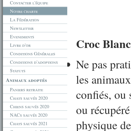
Contacter l'équipe
Notre charte
La Fédération
Newsletter
Evenements
Croc Blanc
Livre d'or
Conditions Générales
Ne pas prati
Conditions d'adoptions
Statuts
les animaux 
Animaux adoptés
Paniers retraite
confiés, ou 
Chats sauvés 2020
ou récupéré
Chiens sauvés 2020
NACs sauvés 2020
physique de
Chats sauvés 2021