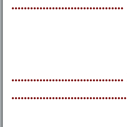
....................................
............................
.....................................