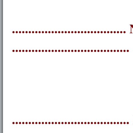
............................
....................................
.............................