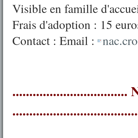
Visible en famille d'accue
Frais d'adoption : 15 euro
Contact : Email :
nac.cr
.............................
.....................................