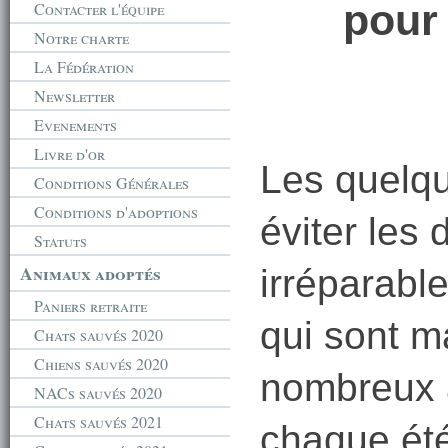
pour
Contacter l'équipe
Notre charte
La Fédération
Newsletter
Evenements
Livre d'or
Les quelqu
Conditions Générales
Conditions d'adoptions
éviter le
Statuts
Animaux adoptés
irréparabl
Paniers retraite
qui sont 
Chats sauvés 2020
Chiens sauvés 2020
nombreux à
NACs sauvés 2020
Chats sauvés 2021
chaque été