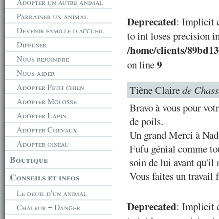
Adopter un autre animal
Parrainer un animal
Deprecated
: Implicit
Devenir famille d'accueil
to int loses precision i
Diffuser
/home/clients/89bd1
Nous rejoindre
9
on line
Nous aider
Adopter Petit chien
Tiène Claire
de Chass
Adopter Molosse
Bravo à vous pour vot
Adopter Lapin
de poils.
Adopter Chevaux
Un grand Merci à Nadèg
Adopter oiseau
Fufu génial comme tout
Boutique
soin de lui avant qu'il 
Vous faites un travail 
Conseils et infos
Le deuil d'un animal
Deprecated
: Implicit
Chaleur = Danger