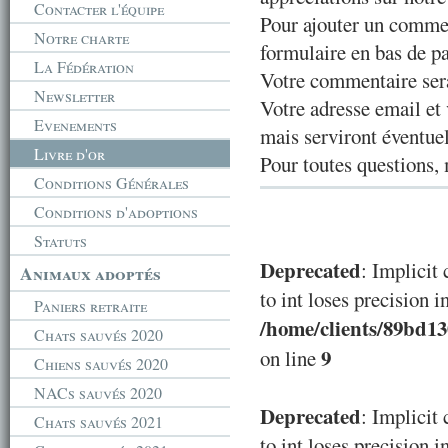
Contacter l'équipe
Pour ajouter un comme
Notre charte
formulaire en bas de p
La Fédération
Votre commentaire sera
Newsletter
Votre adresse email et 
Evenements
mais serviront éventu
Livre d'or
Pour toutes questions, 
Conditions Générales
Conditions d'adoptions
Statuts
Deprecated
: Implicit
Animaux adoptés
to int loses precision i
Paniers retraite
/home/clients/89bd1
Chats sauvés 2020
9
on line
Chiens sauvés 2020
NACs sauvés 2020
Deprecated
: Implicit
Chats sauvés 2021
to int loses precision i