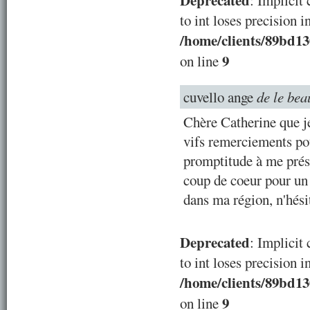
Deprecated
: Implicit
to int loses precision i
/home/clients/89bd1
9
on line
cuvello ange
de le bea
Chère Catherine que je
vifs remerciements pou
promptitude à me prése
coup de coeur pour un 
dans ma région, n'hési
Deprecated
: Implicit
to int loses precision i
/home/clients/89bd1
9
on line