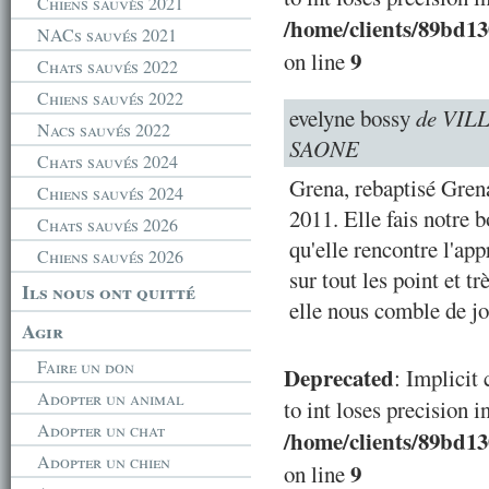
Chiens sauvés 2021
/home/clients/89bd1
NACs sauvés 2021
9
on line
Chats sauvés 2022
Chiens sauvés 2022
evelyne bossy
de VI
Nacs sauvés 2022
SAONE
Chats sauvés 2024
Grena, rebaptisé Gren
Chiens sauvés 2024
2011. Elle fais notre b
Chats sauvés 2026
qu'elle rencontre l'app
Chiens sauvés 2026
sur tout les point et t
Ils nous ont quitté
elle nous comble de jo
Agir
Faire un don
Deprecated
: Implicit
Adopter un animal
to int loses precision i
Adopter un chat
/home/clients/89bd1
Adopter un chien
9
on line