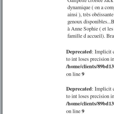
Galipette croisée Jack
dynamique ( on a compr
ainsi ), très obéissant
genoux disponibles..
à Anne Sophie ( et les 
famille d accueil). Bra
Deprecated
: Implicit
to int loses precision i
/home/clients/89bd1
9
on line
Deprecated
: Implicit
to int loses precision i
/home/clients/89bd1
9
on line