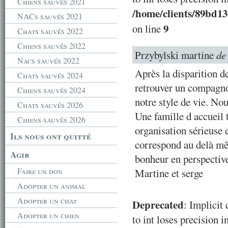
Chiens sauvés 2021
/home/clients/89bd1
NACs sauvés 2021
9
on line
Chats sauvés 2022
Chiens sauvés 2022
Przybylski martine
de
Nacs sauvés 2022
Après la disparition d
Chats sauvés 2024
retrouver un compagno
Chiens sauvés 2024
notre style de vie. No
Chats sauvés 2026
Une famille d accueil 
Chiens sauvés 2026
organisation sérieuse 
Ils nous ont quitté
correspond au delà mê
Agir
bonheur en perspectiv
Faire un don
Martine et serge
Adopter un animal
Adopter un chat
Deprecated
: Implicit
Adopter un chien
to int loses precision i