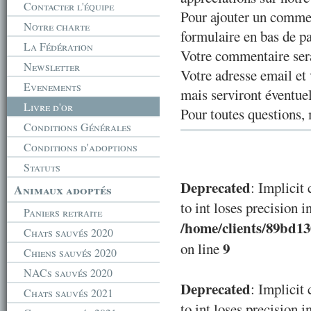
Contacter l'équipe
Pour ajouter un comme
Notre charte
formulaire en bas de p
La Fédération
Votre commentaire sera
Newsletter
Votre adresse email et 
Evenements
mais serviront éventu
Livre d'or
Pour toutes questions, 
Conditions Générales
Conditions d'adoptions
Statuts
Deprecated
: Implicit
Animaux adoptés
to int loses precision i
Paniers retraite
/home/clients/89bd1
Chats sauvés 2020
9
on line
Chiens sauvés 2020
NACs sauvés 2020
Deprecated
: Implicit
Chats sauvés 2021
to int loses precision i