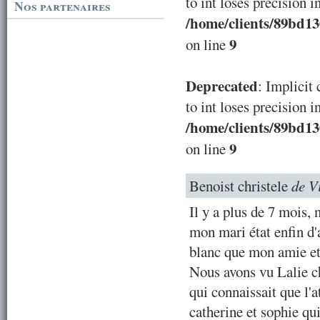
to int loses precision i
Nos partenaires
/home/clients/89bd1
9
on line
Deprecated
: Implicit
to int loses precision i
/home/clients/89bd1
9
on line
Benoist christele
de V
Il y a plus de 7 mois,
mon mari état enfin d'a
blanc que mon amie et
Nous avons vu Lalie ch
qui connaissait que l'
catherine et sophie qu