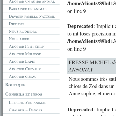
Adopter un autre animal
/home/clients/89bd1
Parrainer un animal
9
on line
Devenir famille d'accueil
Diffuser
Deprecated
: Implicit
Nous rejoindre
to int loses precision i
Nous aider
/home/clients/89bd1
Adopter Petit chien
9
on line
Adopter Molosse
Adopter Lapin
FRESSE MICHEL
d
Adopter Chevaux
ANNONAY
Adopter oiseau
Nous sommes très satisf
Boutique
chiots de Zoé dans un 
Anne sophie, et merci
Conseils et infos
Le deuil d'un animal
Deprecated
: Implicit
Chaleur = Danger