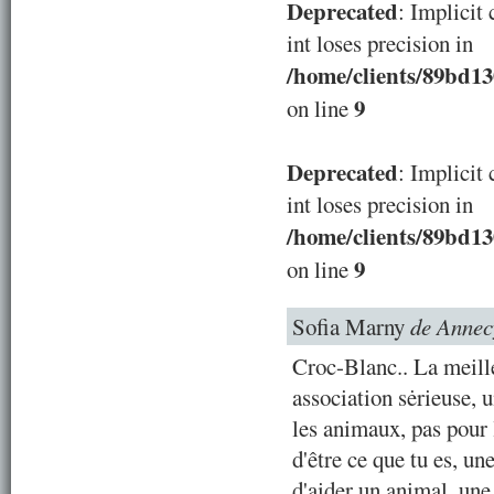
Deprecated
: Implicit
int loses precision in
/home/clients/89bd1
9
on line
Deprecated
: Implicit
int loses precision in
/home/clients/89bd1
9
on line
Sofia Marny
de Annec
Croc-Blanc.. La meill
association sėrieuse, 
les animaux, pas pour 
d'être ce que tu es, un
d'aider un animal, une