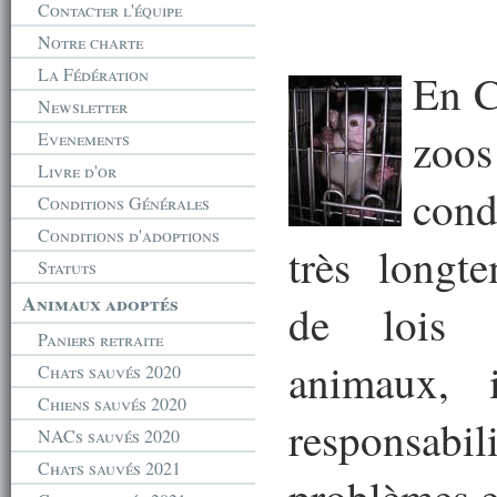
Contacter l'équipe
Notre charte
La Fédération
En C
Newsletter
zoo
Evenements
Livre d'or
cond
Conditions Générales
Conditions d'adoptions
très longt
Statuts
Animaux adoptés
de lois 
Paniers retraite
animaux, 
Chats sauvés 2020
Chiens sauvés 2020
responsabi
NACs sauvés 2020
Chats sauvés 2021