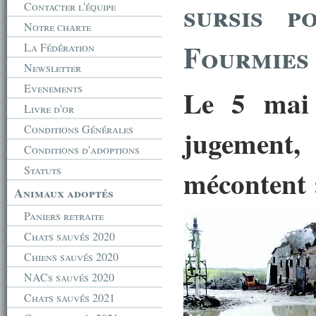
sursis p
Contacter l'équipe
Notre charte
Fourmies
La Fédération
Newsletter
Evenements
Le 5 mai 
Livre d'or
Conditions Générales
jugement, 
Conditions d'adoptions
Statuts
mécontent :
Animaux adoptés
Paniers retraite
Chats sauvés 2020
Chiens sauvés 2020
NACs sauvés 2020
Chats sauvés 2021