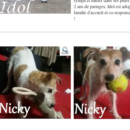
sympa et mieux dans ses ptites 
2 ans de partages, Idol est ado
famille d'accueil et co-respons
!