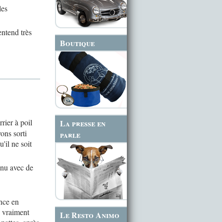
les
entend très
Boutique
rrier à poil
La presse en
ons sorti
parle
'il ne soit
enu avec de
nce en
n vraiment
Le Resto Animo