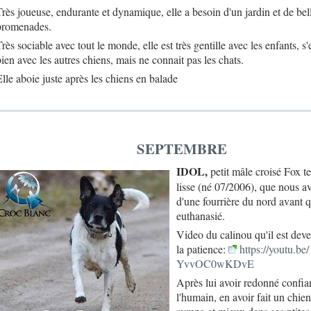
Très joueuse, endurante et dynamique, elle a besoin d'un jardin et de bel
promenades.
rès sociable avec tout le monde, elle est très gentille avec les enfants, s'
bien avec les autres chiens, mais ne connait pas les chats.
Elle aboie juste après les chiens en balade
SEPTEMBRE
IDOL,
petit mâle croisé Fox te
lisse (né 07/2006), que nous av
d'une fourrière du nord avant qu
euthanasié.
Video du calinou qu'il est dev
la patience:
https://youtu.be/
YvvOC0wKDvE
Après lui avoir redonné confia
l'humain, en avoir fait un chie