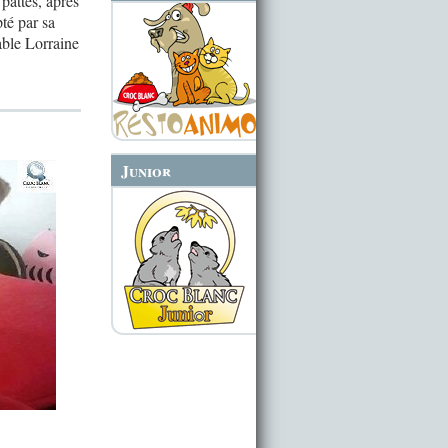
pattes, après
pté par sa
able Lorraine
Junior