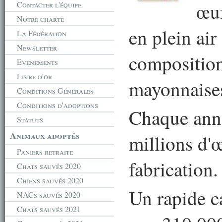
œuf
Contacter l'équipe
Notre charte
en plein air
La Fédération
Newsletter
composition
Evenements
Livre d'or
mayonnaise
Conditions Générales
Conditions d'adoptions
Chaque anné
Statuts
Animaux adoptés
millions d'
Paniers retraite
fabrication.
Chats sauvés 2020
Chiens sauvés 2020
Un rapide c
NACs sauvés 2020
Chats sauvés 2021